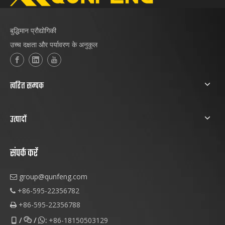
बुद्धिमान प्रौद्योगिकी
उच्च दक्षता और पर्यावरण के अनुकूल
त्वरित सम्पक
उत्पादों
संपर्क करें
group@qunfeng.com

+86-595-22356782

+86-595-22356788

/
/
:
+86-18150503129


