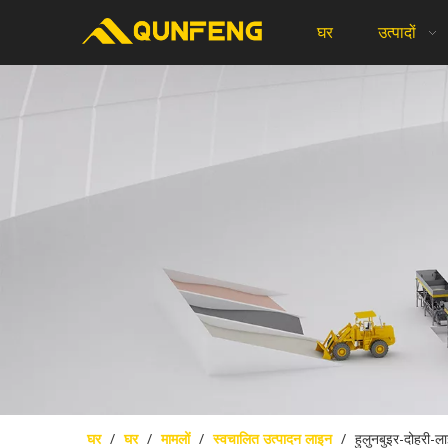
घर
उत्पादों
घर
/
घर
/
मामलों
/
स्वचालित उत्पादन लाइन
/
हुलुनबुइर-दोहरी-ल