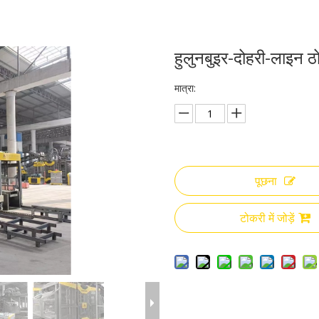
हुलुनबुइर-दोहरी-लाइन 
मात्रा:
पूछना
टोकरी में जोड़ें