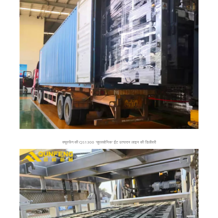
क्यूनफेंग की QS1300 'सुपरसोनिक' ईंट उत्पादन लाइन की डिलीवरी