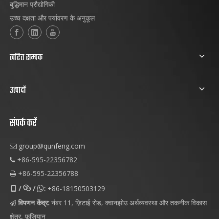
बुद्धिमान प्रौद्योगिकी
उच्च दक्षता और पर्यावरण के अनुकूल
त्वरित सम्पक
उत्पादों
संपर्क करें
group@qunfeng.com

+86-595-22356782

+86-595-22356788

/
/
:
+86-18150503129



विपणन केंद्र:
नंबर 11, ज़िटाई रोड, क्वानझोउ अर्थव्यवस्था और तकनीक विकास

क्षेत्र, फ़ुज़ियान