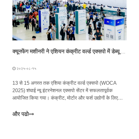
क्यूनफेंग मशीनरी ने एशियन कंक्रीट वर्ल्ड एक्सपो में डेब्यू किया, 'प्रिसिजन मैन्युफैक्चरिंग + कस्टमाइज्ड सर्विसेज' के साथ अपने वैश्विक बाजार का विस्तार किया
२०२५-०८-१५
13 से 15 अगस्त तक एशिया कंक्रीट वर्ल्ड एक्सपो (WOCA
2025) शंघाई न्यू इंटरनेशनल एक्सपो सेंटर में सफलतापूर्वक
आयोजित किया गया। कंक्रीट, मोर्टार और फर्श उद्योगों के लिए
वार्षिक अंतर्राष्ट्रीय कार्यक्रम के रूप में, यह प्रदर्शनी वैश्विक
निर्माण सामग्री मशीनरी क्षेत्र से अत्याधुनिक प्रौद्योगिकियों और
और पढो
अत्याधुनिक उत्पादों को एक साथ लाती है। चीन के निर्माण सामग्री
मशीनरी उद्योग में एक अग्रणी ब्रांड के रूप में क्यूनफेंग मशीनरी को
अपनी नवीनतम प्रौद्योगिकियों और उत्पादों को प्रदर्शित करने वाली