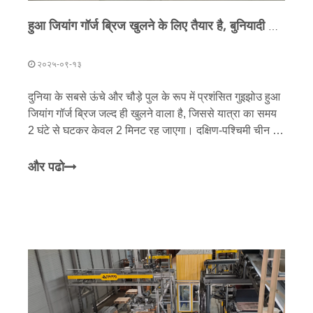
हुआ जियांग गॉर्ज ब्रिज खुलने के लिए तैयार है, बुनियादी ढांचे के विकास को बढ़ावा देने के लिए गुइझोउ में क्यूनफेंग की स्मार्ट प्रोडक्शन लाइन
२०२५-०९-१३
​दुनिया के सबसे ऊंचे और चौड़े पुल के रूप में प्रशंसित गुइझोउ हुआ
जियांग गॉर्ज ब्रिज जल्द ही खुलने वाला है, जिससे यात्रा का समय
2 घंटे से घटकर केवल 2 मिनट रह जाएगा। दक्षिण-पश्चिमी चीन में
एक प्रमुख परिवहन केंद्र और पारिस्थितिक बाधा के रूप में, गुइझोउ
की बुनियादी ढांचे की ज़रूरतें - विशेष रूप से राजमार्ग और जल
और पढो
संरक्षण में - तेजी से बढ़ रही हैं। जवाब में, स्थानीय निर्माण सामग्री
कंपनियां उत्पादन दक्षता बढ़ाने और टिकाऊ प्रथाओं को बढ़ावा देने
के लिए तकनीकी उन्नयन और स्मार्ट परिवर्तनों पर जोर दे रही हैं।
हाल ही में, क्यूनफेंग मशीनरी गुइझोउ में ग्राहकों के लिए तैयार की गई
एक पूरी तरह से स्वचालित उत्पादन लाइन की कमीशनिंग पूरी करने
की कगार पर है, जो क्षेत्रीय बुनियादी ढांचे में मजबूत और पर्यावरण के
अनुकूल गति लाने के लिए तैयार एक परियोजना है।