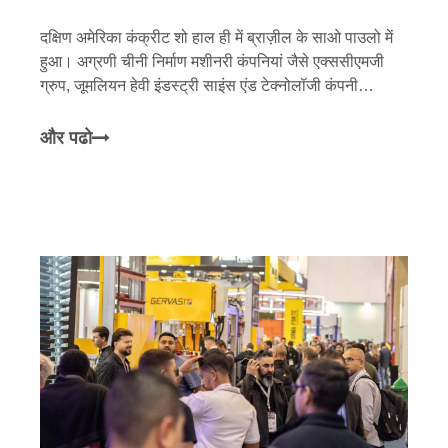
दक्षिण अमेरिका कंक्रीट शो हाल ही में ब्राज़ील के साओ पाउलो में
हुआ। अग्रणी चीनी निर्माण मशीनरी कंपनियां जैसे एक्ससीएमजी
ग्रुप, जूमलियन हेवी इंडस्ट्री साइंस एंड टेक्नोलॉजी कंपनी
लिमिटेड, और सेनी हेवी इंडस्ट्री कंपनी लिमिटेड, चीन के राष्ट्रीय
'छोटे विशाल' उद्यम समूह क्यूनफेंग मशीनरी के साथ, एक सामूहिक
और पढो
उपस्थिति दर्ज की।