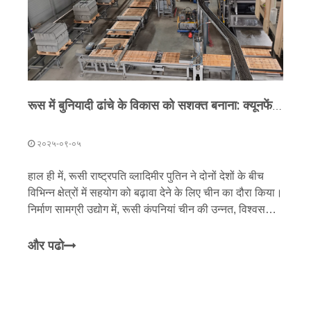
रूस में बुनियादी ढांचे के विकास को सशक्त बनाना: क्यूनफेंग के अनुकूलित इंटेलिजेंट विनिर्माण समाधान चीन-रूस सहयोग के लिए एक मॉडल के रूप में काम करते हैं
२०२५-०९-०५
हाल ही में, रूसी राष्ट्रपति व्लादिमीर पुतिन ने दोनों देशों के बीच
विभिन्न क्षेत्रों में सहयोग को बढ़ावा देने के लिए चीन का दौरा किया।
निर्माण सामग्री उद्योग में, रूसी कंपनियां चीन की उन्नत, विश्वसनीय
निर्माण मशीनरी के लिए बढ़ती प्राथमिकता दिखा रही हैं। इस संदर्भ
में, क्यूनफेंग मशीनरी ने एक प्रमुख रूसी निर्माण सामग्री कंपनी के
और पढो
साथ स्वचालित कंक्रीट उत्पाद उत्पादन लाइन स्थापित करने के
लिए एक परियोजना सफलतापूर्वक शुरू की है। यह पहल न केवल
अनुकूलित सेवाओं और नवीन प्रौद्योगिकी के माध्यम से ग्राहक को
महत्वपूर्ण मूल्य प्रदान करती है बल्कि इस क्षेत्र में सफल चीन-रूस