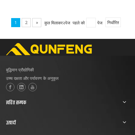
प्रदर्शनी में भाग लेने के लिए आमंत्रित किया गया था। 'प्रिसिजन
इंजीनियरिंग + कस्टमाइज्ड सर्विसेज' की थीम के साथ, कंपनी अपनी
वैश्विक बाजार उपस्थिति को गहरा कर रही है और उद्योग नवाचार
1
2
»
कुल मिलाकर२पेज पहले को
पेज
निर्धारित
को आगे बढ़ा रही है।
बुद्धिमान प्रौद्योगिकी
उच्च दक्षता और पर्यावरण के अनुकूल
त्वरित सम्पक
उत्पादों