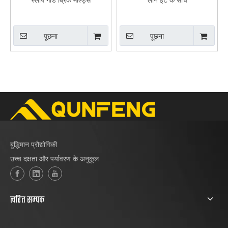
पूछना
पूछना
बुद्धिमान प्रौद्योगिकी
उच्च दक्षता और पर्यावरण के अनुकूल
त्वरित सम्पक