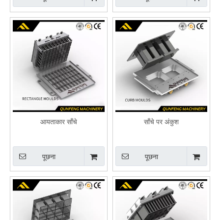
आयताकार साँचे
साँचे पर अंकुश
पूछना
पूछना