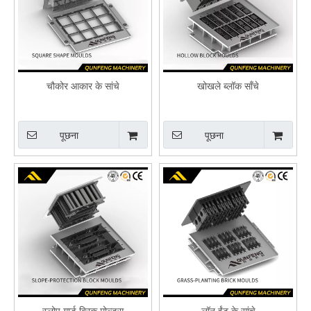
चौकोर आकार के सांचे
खोखले ब्लॉक साँचे
पूछना
पूछना
स्लोप गार्ड ब्रिक मोल्ड्स
लॉन ईंट के सांचे