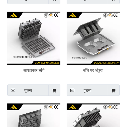
आयताकार साँचे
साँचे पर अंकुश
पूछना
पूछना