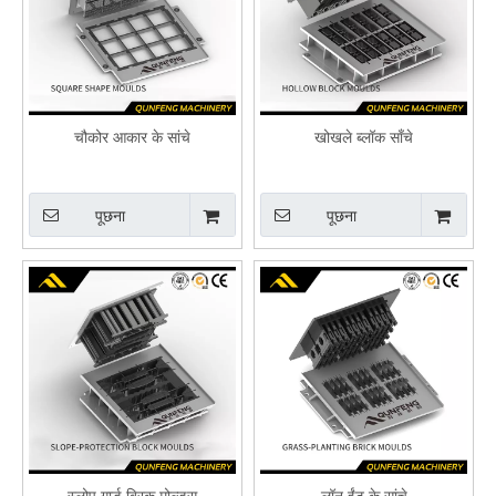
चौकोर आकार के सांचे
खोखले ब्लॉक साँचे
पूछना
पूछना
स्लोप गार्ड ब्रिक मोल्ड्स
लॉन ईंट के सांचे