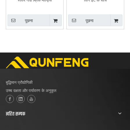
पूछना
पूछना
बुद्धिमान प्रौद्योगिकी
उच्च दक्षता और पर्यावरण के अनुकूल
त्वरित सम्पक