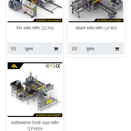
पेवर ब्लॉक मशीन QS700
खोखले ब्लॉक मशीन QF400
पूछना
पूछना
मल्टीफ़ंक्शनल टेराज़ो टाइल मशीन
QPV600