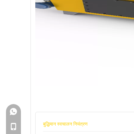
+86-18150503129
बुद्धिमान स्वचालन नियंत्रण
+86-18150503129