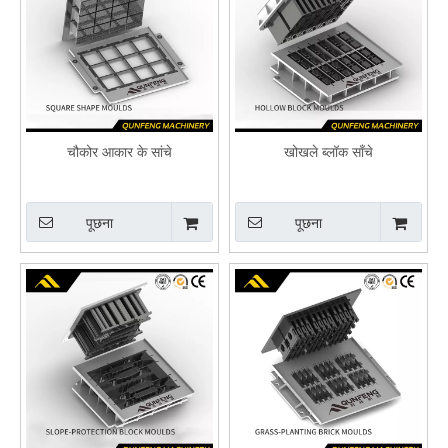
चौकोर आकार के सांचे
खोखले ब्लॉक साँचे
पूछना
पूछना