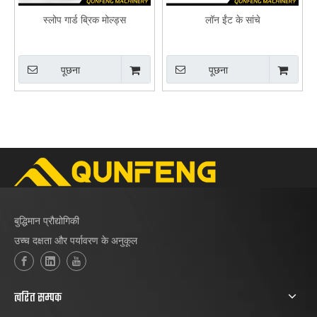
स्लोप गार्ड ब्रिक मोल्ड्स
लॉन ईंट के सांचे
पूछना
पूछना
बुद्धिमान प्रौद्योगिकी
उच्च दक्षता और पर्यावरण के अनुकूल
त्वरित सम्पक