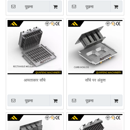
पूछना
पूछना
आयताकार साँचे
साँचे पर अंकुश
पूछना
पूछना