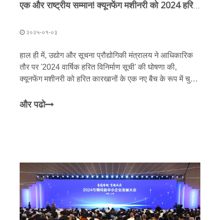
एक और राष्ट्रीय सम्मान! क्यूनफेंग मशीनरी को 2024 हरित विनिर्माण सूची के लिए चुना गया
२०२५-०१-०३
हाल ही में, उद्योग और सूचना प्रौद्योगिकी मंत्रालय ने आधिकारिक
तौर पर '2024 वार्षिक हरित विनिर्माण सूची' की घोषणा की,
क्यूनफेंग मशीनरी को हरित कारखानों के एक नए बैच के रूप में चुना
और मान्यता दी गई। यह सम्मान क्यूनफेंग मशीनरी द्वारा राष्ट्रीय
''छोटे दिग्गज'' उद्यम और राष्ट्रीय मशाल योजना प्रमुख उच्च
और पढो
तकनीक उद्यमों और इतने पर कई पुरस्कार जीतने के बाद, फिर से
एक राष्ट्रीय सम्मान जीता है।