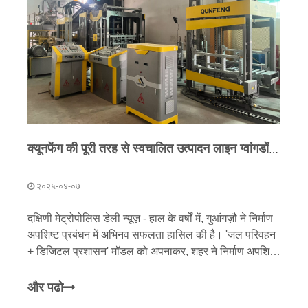
क्यूनफेंग की पूरी तरह से स्वचालित उत्पादन लाइन ग्वांगडोंग में लॉन्च हुई, जिससे ग्रेटर बे एरिया की ''जीरो-वेस्ट सिटी'' पहल को बढ़ावा मिलेगा
२०२५-०४-०७
दक्षिणी मेट्रोपोलिस डेली न्यूज़ - हाल के वर्षों में, गुआंगज़ौ ने निर्माण
अपशिष्ट प्रबंधन में अभिनव सफलता हासिल की है। 'जल परिवहन
+ डिजिटल प्रशासन' मॉडल को अपनाकर, शहर ने निर्माण अपशिष्ट
परिवहन की दक्षता में उल्लेखनीय रूप से सुधार किया है, जो कभी
'शहरी बोझ' था उसे 'मोबाइल संसाधन' में बदल दिया है। इस प्रवृत्ति
और पढो
के बीच, गुआंग्डोंग के निर्माण अपशिष्ट रीसाइक्लिंग उद्योग ने तेजी से