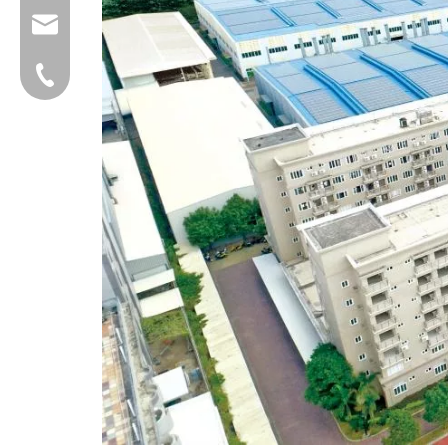
group@qunfeng.com
+86-595 22356782