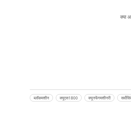
क्या आ
ब्लॉकमशीन
क्यूएस1800
क्यूनफेंगमशीनरी
सर्वोसि