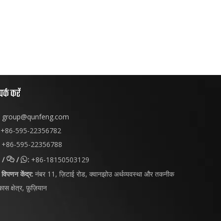
पर्क करें
group@qunfeng.com
+86-595-22356782
+86-595-22356788
/
/
:
+86-18150503129


विपणन केंद्र:
नंबर 11, ज़िटाई रोड, क्वानझोउ अर्थव्यवस्था और तकनीक
ास क्षेत्र, फ़ुज़ियान