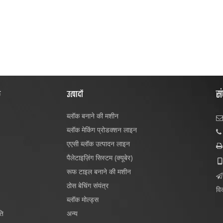
सं
क
उत्पादों
ब्लॉक बनाने की मशीन

ब्लॉक मेकिंग प्रोडक्शन लाइन

एएसी ब्लॉक उत्पादन लाइन

पैलेटाइज़िंग सिस्टम (क्यूबेर)

रूफ टाइल बनाने की मशीन

ठोस बेचिंग संयंत्र
विक
ब्लॉक मोल्ड्स
ति
अन्य