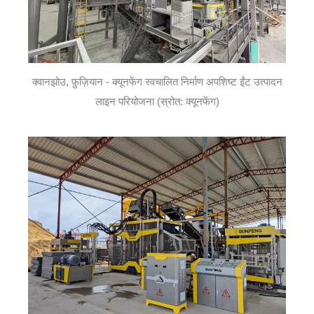
क्वानझोउ, फ़ुज़ियान - क्यूनफेंग स्वचालित निर्माण अपशिष्ट ईंट उत्पादन
लाइन परियोजना (स्रोत: क्यूनफेंग)