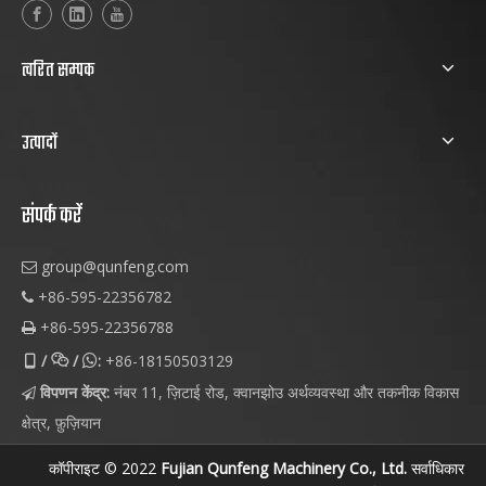
त्वरित सम्पक
उत्पादों
संपर्क करें
group@qunfeng.com

+86-595-22356782

+86-595-22356788

/
/
:
+86-18150503129



विपणन केंद्र:
नंबर 11, ज़िटाई रोड, क्वानझोउ अर्थव्यवस्था और तकनीक विकास

क्षेत्र, फ़ुज़ियान
कॉपीराइट © 2022
Fujian Qunfeng Machinery Co., Ltd.
सर्वाधिकार