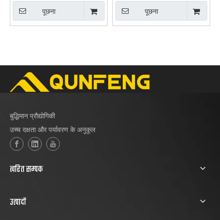
पूछना
पूछना
बुद्धिमान प्रौद्योगिकी
उच्च दक्षता और पर्यावरण के अनुकूल
त्वरित सम्पक
उत्पादों