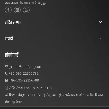
उच्च दक्षता और पर्यावरण के अनुकूल
त्वरित सम्पक
उत्पादों
संपर्क करें
group@qunfeng.com

+86-595-22356782

+86-595-22356788

/
/
:
+86-18150503129



विपणन केंद्र:
नंबर 11, ज़िटाई रोड, क्वानझोउ अर्थव्यवस्था और तकनीक विकास

क्षेत्र, फ़ुज़ियान