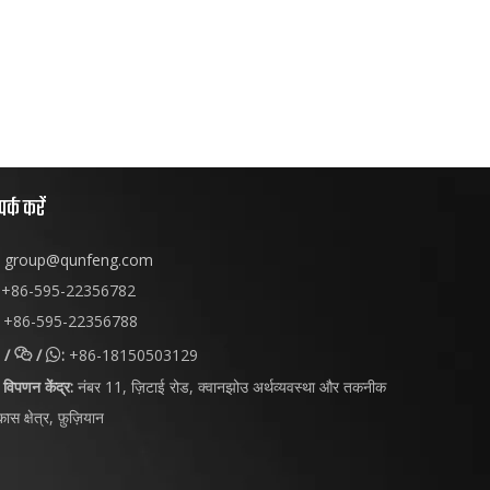
पर्क करें
group@qunfeng.com
+86-595-22356782
+86-595-22356788
/
/
:
+86-18150503129


विपणन केंद्र:
नंबर 11, ज़िटाई रोड, क्वानझोउ अर्थव्यवस्था और तकनीक
ास क्षेत्र, फ़ुज़ियान