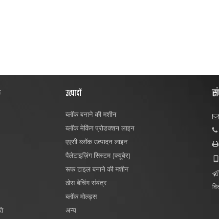
सं
क
उत्पादों
ब्लॉक बनाने की मशीन

ब्लॉक मेकिंग प्रोडक्शन लाइन

एएसी ब्लॉक उत्पादन लाइन

पैलेटाइज़िंग सिस्टम (क्यूबेर)

रूफ टाइल बनाने की मशीन

ठोस बेचिंग संयंत्र
विक
ब्लॉक मोल्ड्स
ति
अन्य