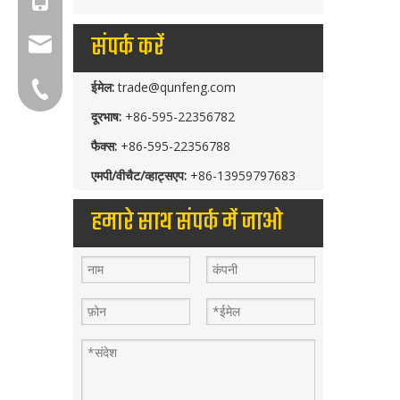
संपर्क करें
group@qunfeng.com
ईमेल:
trade@qunfeng.com
+86-595 22356782
दूरभाष:
+86-595-22356782
फैक्स:
+86-595-22356788
एमपी/वीचैट/व्हाट्सएप:
+86-13959797683
हमारे साथ संपर्क में जाओ