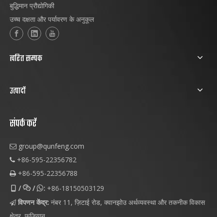
बुद्धिमान प्रौद्योगिकी
उच्च दक्षता और पर्यावरण के अनुकूल
त्वरित सम्पक
उत्पादों
संपर्क करें
group@qunfeng.com

+86-595-22356782

+86-595-22356788

/
/
:
+86-18150503129



विपणन केंद्र:
नंबर 11, ज़िटाई रोड, क्वानझोउ अर्थव्यवस्था और तकनीक विकास

क्षेत्र, फ़ुज़ियान