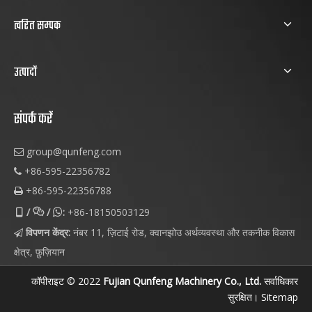
त्वरित सम्पक
उत्पादों
संपर्क करें
group@qunfeng.com

+86-595-22356782

+86-595-22356788

/
/
:
+86-18150503129



विपणन केंद्र:
नंबर 11, ज़िटाई रोड, क्वानझोउ अर्थव्यवस्था और तकनीक विकास

क्षेत्र, फ़ुज़ियान
कॉपीराइट © 2022
Fujian Qunfeng Machinery Co., Ltd.
सर्वाधिकार
सुरक्षित।
Sitemap