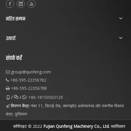
त्वरित सम्पक
उत्पादों
संपर्क करें
group@qunfeng.com

+86-595-22356782

+86-595-22356788

/
/
:
+86-18150503129



विपणन केंद्र:
नंबर 11, ज़िटाई रोड, क्वानझोउ अर्थव्यवस्था और तकनीक विकास

क्षेत्र, फ़ुज़ियान
कॉपीराइट © 2022
Fujian Qunfeng Machinery Co., Ltd.
सर्वाधिकार