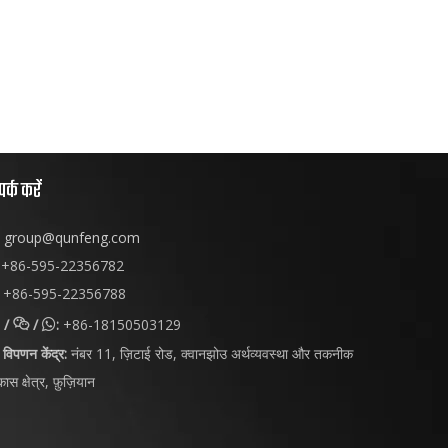
पर्क करें
group@qunfeng.com
+86-595-22356782
+86-595-22356788
/
/
:
+86-18150503129


विपणन केंद्र:
नंबर 11, ज़िटाई रोड, क्वानझोउ अर्थव्यवस्था और तकनीक
ास क्षेत्र, फ़ुज़ियान