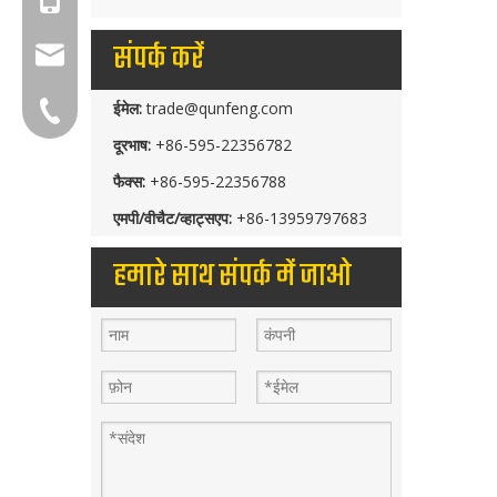
संपर्क करें
group@qunfeng.com
ईमेल:
trade@qunfeng.com
+86-595 22356782
दूरभाष:
+86-595-22356782
फैक्स:
+86-595-22356788
एमपी/वीचैट/व्हाट्सएप:
+86-13959797683
हमारे साथ संपर्क में जाओ