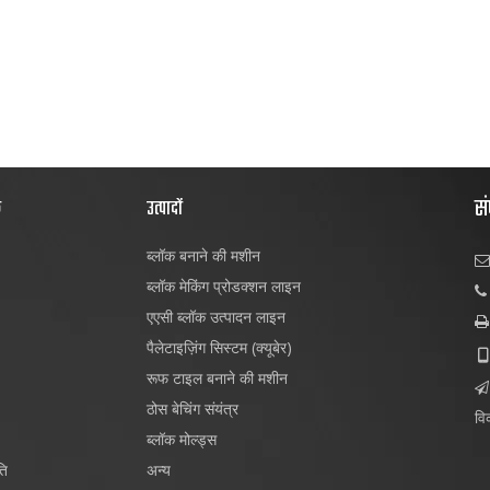
सं
क
उत्पादों
ब्लॉक बनाने की मशीन

ब्लॉक मेकिंग प्रोडक्शन लाइन

एएसी ब्लॉक उत्पादन लाइन

पैलेटाइज़िंग सिस्टम (क्यूबेर)

रूफ टाइल बनाने की मशीन

ठोस बेचिंग संयंत्र
विक
ब्लॉक मोल्ड्स
ति
अन्य