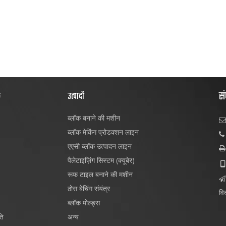
सं
क
उत्पादों
ब्लॉक बनाने की मशीन

ब्लॉक मेकिंग प्रोडक्शन लाइन

एएसी ब्लॉक उत्पादन लाइन

पैलेटाइज़िंग सिस्टम (क्यूबेर)

रूफ टाइल बनाने की मशीन

ठोस बेचिंग संयंत्र
विक
ब्लॉक मोल्ड्स
ति
अन्य