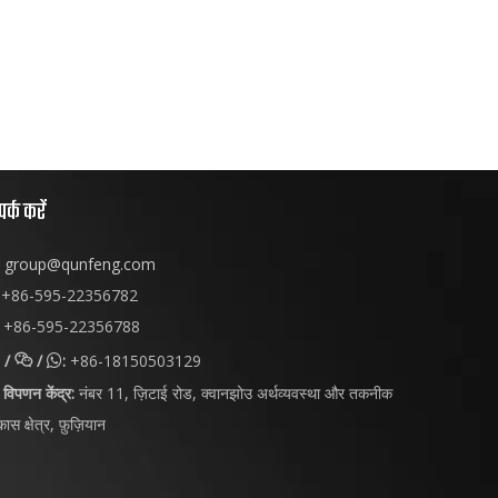
पर्क करें
group@qunfeng.com
+86-595-22356782
+86-595-22356788
/
/
:
+86-18150503129


विपणन केंद्र:
नंबर 11, ज़िटाई रोड, क्वानझोउ अर्थव्यवस्था और तकनीक
ास क्षेत्र, फ़ुज़ियान