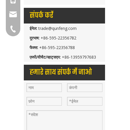
संपर्क करें
group@qunfeng.com
ईमेल:
trade@qunfeng.com
+86-595 22356782
दूरभाष:
+86-595-22356782
फैक्स:
+86-595-22356788
एमपी/वीचैट/व्हाट्सएप:
+86-13959797683
हमारे साथ संपर्क में जाओ