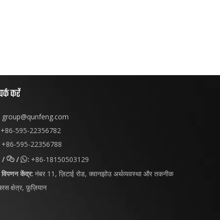
पर्क करें
group@qunfeng.com
+86-595-22356782
+86-595-22356788
/
/
:
+86-18150503129


विपणन केंद्र:
नंबर 11, ज़िटाई रोड, क्वानझोउ अर्थव्यवस्था और तकनीक
ास क्षेत्र, फ़ुज़ियान