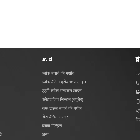
सं
क
उत्पादों
ब्लॉक बनाने की मशीन

ब्लॉक मेकिंग प्रोडक्शन लाइन

एएसी ब्लॉक उत्पादन लाइन

पैलेटाइज़िंग सिस्टम (क्यूबेर)

रूफ टाइल बनाने की मशीन

ठोस बेचिंग संयंत्र
विक
ब्लॉक मोल्ड्स
ति
अन्य