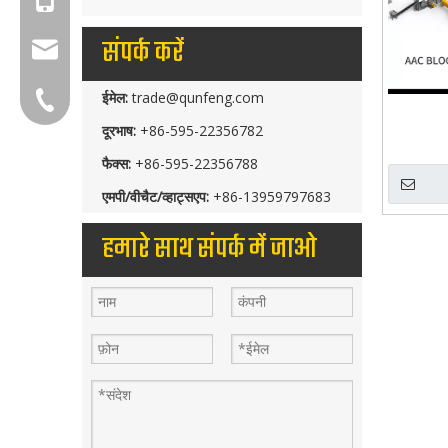
संपर्क करें
group@qunfeng.com
ईमेल:
trade@qunfeng.com
+86-595 22356782
दूरभाष:
+86-595-22356782
फैक्स:
+86-595-22356788
एमपी/वीचैट/व्हाट्सएप:
+86-13959797683
हमारे साथ संपर्क में जाओ