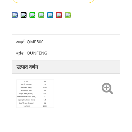
आदर्श:
QMP500
ब्रांड:
QUNFENG
उत्पाद वर्णन
सामान
500
भरने की मात्रा (एल)
750
भोजन क्षमता (किग्रा)
1200
सघन कंक्रीट (एल)
500
मिश्रण शक्ति (किलोवाट)
18.5
मिक्सिंग स्टार/मिक्सिंग ब्लेड (मात्रा)
1×2
साइड स्क्रेपर/डिस्चार्ज (मात्रा)
1/1
डिस्चार्जिंग पावर (किलोवाट)
2.2
वजन (किलो)
2500