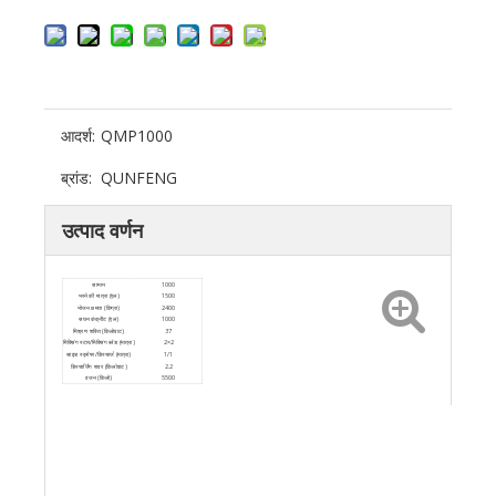
आदर्श:
QMP1000
ब्रांड:
QUNFENG
उत्पाद वर्णन
सामान
1000
भरने की मात्रा (एल)
1500
भोजन क्षमता (किग्रा)
2400
सघन कंक्रीट (एल)
1000
मिश्रण शक्ति (किलोवाट)
37
मिक्सिंग स्टार/मिक्सिंग ब्लेड (मात्रा)
2×2
साइड स्क्रेपर/डिस्चार्ज (मात्रा)
1/1
डिस्चार्जिंग पावर (किलोवाट)
2.2
वजन (किलो)
5500