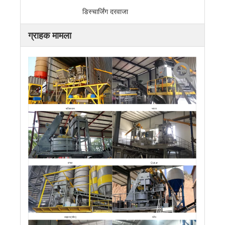
डिस्चार्जिंग दरवाजा
ग्राहक मामला
पाकिस्तान
भारत
बंगाल
Qatar
चीन
ताइवान(चीन)