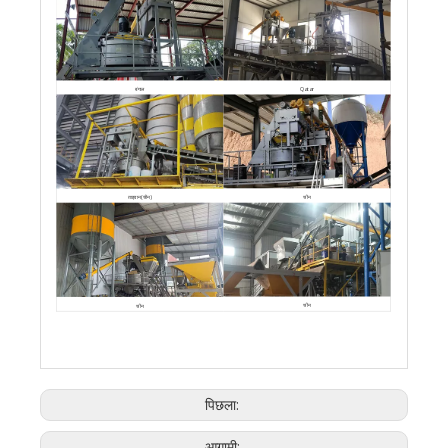
बंगाल
Qatar
चीन
ताइवान(चीन)
चीन
चीन
पिछला:
आगामी: