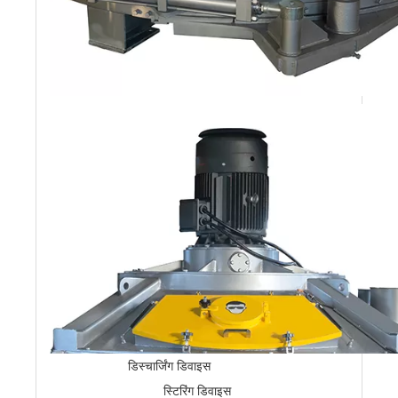
सुनिश्चित करते हैं।
स्वच्छ और तेज़
डिस्चार्ज:
इसमें एक
समर्पित साइड
स्क्रेपर और डुअल
डिस्चार्ज गेट (मात्रा:
साइड
2) शामिल है, जो
स्क्रेपर/
1/2
मात्रा
चक्र के समय को
डिस्चार्ज
कम करने के लिए
ड्रम को जल्दी और
सफाई से खाली
करना सुनिश्चित
करता है।
स्थिर संचालन:
16.5 टन की विशाल
संरचना उच्च गति
मिश्रण के दौरान
कुल वजन
16500 किग्रा
कंपन को अवशोषित
करती है, जिससे
यांत्रिक घटकों का
जीवनकाल बढ़ जाता
है।
डिस्चार्जिंग डिवाइस
स्टिरिंग डिवाइस