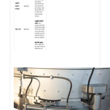
और प्रीकास्ट
संकुचित
कारखानों की उच्च
कंक्रीट
4000 एल
मात्रा की मांगों को
पूरा करते हुए, प्रति
आउटपुट
बैच बड़े पैमाने पर 4
घन मीटर तैयार
कंक्रीट वितरित
करता है।
अनुकूलित मिश्रण
स्थान:
उदार
6000L ड्रम क्षमता
सामग्री की आवाजाही
मात्रा भरना
6000 एल
के लिए पर्याप्त खाली
स्थान प्रदान करती
है, मिश्रण दक्षता को
अधिकतम करते हुए
रिसाव को रोकती है।
हाई-टॉर्क ड्राइव:
जटिल ग्रहीय गति
को चलाने के लिए एक
शक्तिशाली 160
किलोवाट मोटर से
मिश्रण
160 किलोवाट
सुसज्जित, यहां तक ​​
शक्ति
कि सबसे कठोर शून्य-
मंदी कंक्रीट या
रेफ्रेक्ट्रीज़ का पूरी
तरह से मिश्रण
सुनिश्चित करना।
हेवी-ड्यूटी लोडिंग:
उच्च-घनत्व सामग्री
के प्रसंस्करण के
लिए मजबूत
संरचनात्मक अखंडता
भोजन
का प्रदर्शन करते
9600 किग्रा
हुए, प्रति चक्र
क्षमता
9600 किलोग्राम
तक के अत्यधिक भार
को संभालने के लिए
डिज़ाइन किया गया
है।
ग्रहों की एकरूपता:
एक जटिल 3-सितारा
विन्यास की विशेषता।
प्रतिच्छेदी प्रक्षेप पथ
मिक्सिंग
3×3 मात्रा
पूरे फर्श को कवर
स्टार/ब्लेड
करते हैं, मृत क्षेत्रों
को खत्म करते हैं और
100% एकरूपता