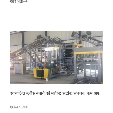
करता है। पारंपरिक ब्लॉक बनाने वाली मशीनों का चक्र समय लंबा
और पढो
होता है
स्वचालित ब्लॉक बनाने की मशीन: सटीक संघनन, कम अपशिष्ट
२०२६-०४-२०