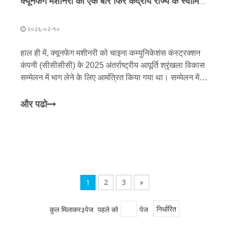
क्यूनफेंग मशीनरी को एक बार फिर केंद्रीय राज्य के स्वामित्व वाले उद्यम से मान्यता मिली है! इसे लगातार तीसरे वर्ष सीसीसीसी द्वारा '2025 क्लास ए सप्लायर' का दर्जा दिया गया है।
२०२६-०२-१०
हाल ही में, क्यूनफेंग मशीनरी को चाइना कम्युनिकेशंस कंस्ट्रक्शन
कंपनी (सीसीसीसी) के 2025 अंतर्राष्ट्रीय आपूर्ति श्रृंखला विकास
सम्मेलन में भाग लेने के लिए आमंत्रित किया गया था। सम्मेलन में
सीसीसीसी की औद्योगिक श्रृंखला के अपस्ट्रीम और डाउनस्ट्रीम में
अग्रणी कंपनियों के प्रतिनिधियों को संयुक्त रूप से एक साथ लाया
और पढो
गया
1
2
3
»
कुल मिलाकर३पेज पहले को
पेज
निर्धारित