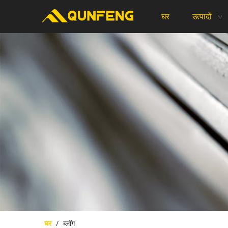
घर
उत्पादों
घर
/
ब्लॉग