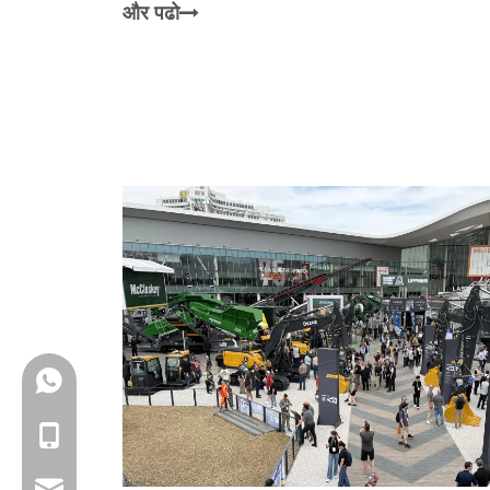
और पढो
+86-18150503129
+86-18150503129
group@qunfeng.com