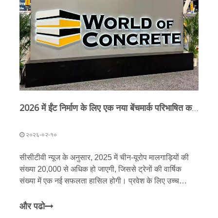
2026 में ईंट निर्माण के लिए एक नया बेंचमार्क परिभाषित करना: क्यूनफेंग मशीनरी की सर्वो इंटेलिजेंट विनिर्माण उपकरण की पूरी श्रृंखला ने यूएस कंक्रीट शो में एक भव्य शुरुआत की
२०२६-०२-१०
सीसीटीवी न्यूज के अनुसार, 2025 में चीन-यूरोप मालगाड़ियों की
संख्या 20,000 से अधिक हो जाएगी, जिससे ट्रेनों की वार्षिक
संख्या में एक नई सफलता हासिल होगी। प्रवेश के लिए उच्च
बाधाओं वाले एक जटिल और अस्थिर वैश्विक व्यापार माहौल की
पृष्ठभूमि में, चीन की उच्च-स्तरीय मशीनरी विनिर्माण उद्योग
और पढो