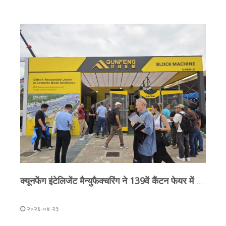
क्यूनफेंग इंटेलिजेंट मैन्युफैक्चरिंग ने 139वें कैंटन फेयर में शानदार प्रदर्शन किया, जिससे इसके इंटेलिजेंट मैन्युफैक्चरिंग अपग्रेड और वैश्विक बाजार में विस्तार में तेजी आई।
२०२६-०४-२३