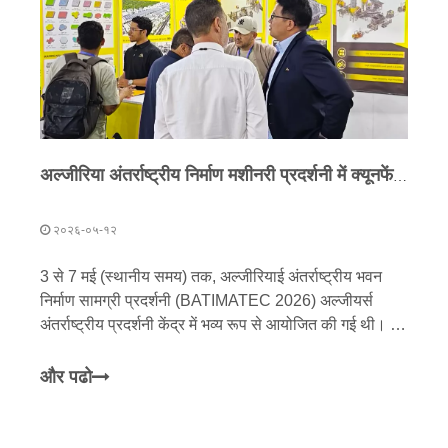
अल्जीरिया अंतर्राष्ट्रीय निर्माण मशीनरी प्रदर्शनी में क्यूनफेंग मशीनरी शोकेस: 'चीनी इंटेलिजेंट मैन्युफैक्चरिंग' उपकरण उत्तरी अफ्रीकी बाजार में फलता-फूलता है
२०२६-०५-१२
3 से 7 मई (स्थानीय समय) तक, अल्जीरियाई अंतर्राष्ट्रीय भवन
निर्माण सामग्री प्रदर्शनी (BATIMATEC 2026) अल्जीयर्स
अंतर्राष्ट्रीय प्रदर्शनी केंद्र में भव्य रूप से आयोजित की गई थी। यह
प्रदर्शनी अभूतपूर्व पैमाने की है, जिसमें दुनिया भर से लगभग एक
हजार भाग लेने वाले उद्यम शामिल हैं और ध्यान केंद्रित करते हैं
और पढो