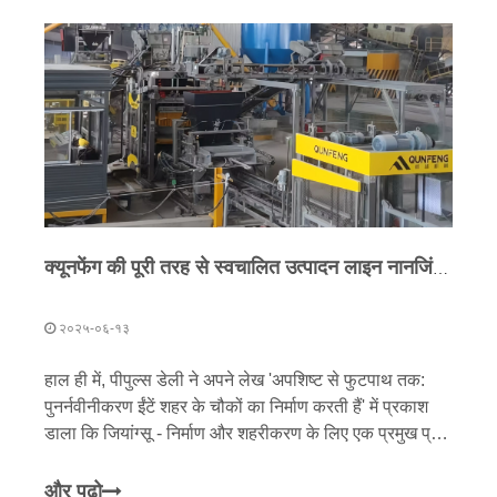
अवसर भी पैदा करता है।
क्यूनफेंग की पूरी तरह से स्वचालित उत्पादन लाइन नानजिंग में चालू की गई, जो जियांग्सू में हरित निर्माण अपशिष्ट पुनर्चक्रण में अग्रणी है
२०२५-०६-१३
हाल ही में, पीपुल्स डेली ने अपने लेख 'अपशिष्ट से फुटपाथ तक:
पुनर्नवीनीकरण ईंटें शहर के चौकों का निर्माण करती हैं' में प्रकाश
डाला कि जियांग्सू - निर्माण और शहरीकरण के लिए एक प्रमुख प्रांत
- शहरी नवीकरण प्रयासों के बीच महत्वपूर्ण ठोस अपशिष्ट प्रबंधन
चुनौतियों का सामना कर रहा है। चीन की 'ज़ीरो-वेस्ट सिटी' पहल
और पढो