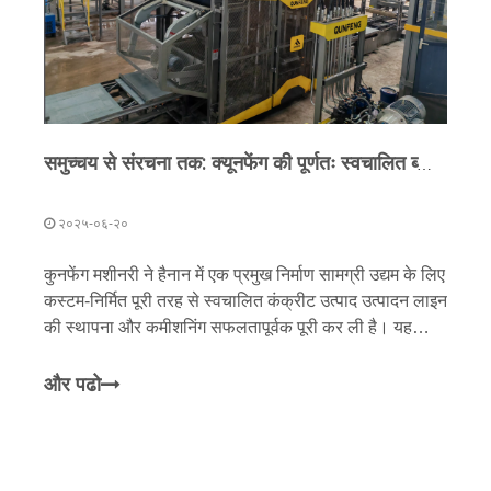
समुच्चय से संरचना तक: क्यूनफेंग की पूर्णतः स्वचालित ब्लॉक उत्पादन लाइन हैनान में तैनात है
२०२५-०६-२०
कुनफेंग मशीनरी ने हैनान में एक प्रमुख निर्माण सामग्री उद्यम के लिए
कस्टम-निर्मित पूरी तरह से स्वचालित कंक्रीट उत्पाद उत्पादन लाइन
की स्थापना और कमीशनिंग सफलतापूर्वक पूरी कर ली है। यह
लाइन अब आधिकारिक संचालन के लिए तैयार है, जिसमें उच्च
गुणवत्ता वाले कंक्रीट उत्पादों के निर्माण के लिए कच्चे माल के रूप में
और पढो
पत्थर के पाउडर - रेत और बजरी प्रसंस्करण का एक उपोत्पाद - का
उपयोग करने की योजना है। यह अभिनव दृष्टिकोण न केवल
संसाधन दक्षता को अधिकतम करता है बल्कि उन्नत स्वचालन और
बुद्धिमान प्रौद्योगिकियों के माध्यम से ग्राहक के लिए लाभ वृद्धि के नए