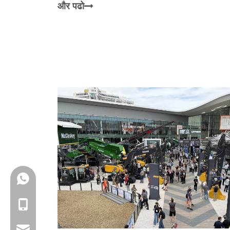
और पढो
+86-18150503129
+86-18150503129
group@qunfeng.com