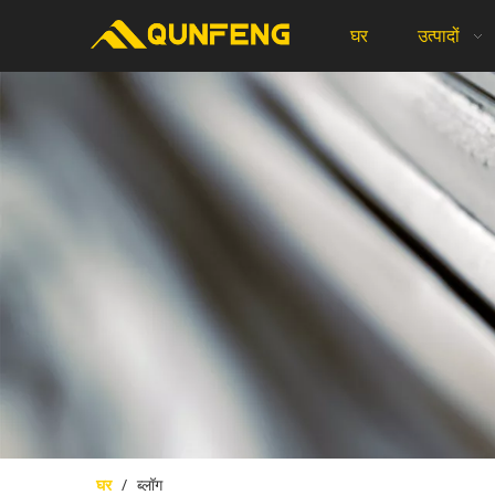
घर
उत्पादों
घर
/
ब्लॉग