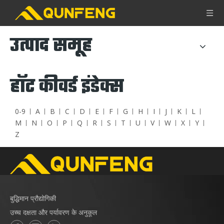
उत्पाद समूह
हॉट कीवर्ड इंडेक्स
0-9
A
B
C
D
E
F
G
H
I
J
K
L
M
N
O
P
Q
R
S
T
U
V
W
X
Y
Z
बुद्धिमान प्रौद्योगिकी
उच्च दक्षता और पर्यावरण के अनुकूल