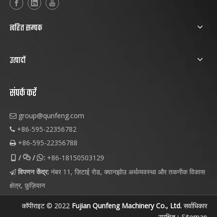
त्वरित सम्पक
उत्पादों
संपर्क करें
group@qunfeng.com

+86-595-22356782

+86-595-22356788

/
/
:
+86-18150503129



विपणन केंद्र:
नंबर 11, ज़िटाई रोड, क्वानझोउ अर्थव्यवस्था और तकनीक विकास

क्षेत्र, फ़ुज़ियान
कॉपीराइट © 2022
Fujian Qunfeng Machinery Co., Ltd.
सर्वाधिकार
सुरक्षित।
Sitemap