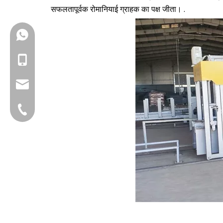
सफलतापूर्वक रोमानियाई ग्राहक का पक्ष जीता। .
+86-18150503129
+86-18150503129
group@qunfeng.com
+86-595 22356782