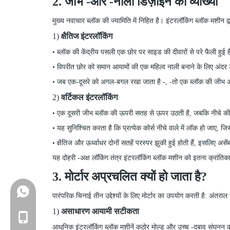
2. जीभ
-
और
-
नाली डिज़ाइन की व्याख्या
मुख्य नवाचार ब्लॉक
की
ज्यामिति में निहित है। इंटरलॉकिंग ब्लॉक मशीन द्व
1)
क्षैतिज इंटरलॉकिंग
•
ब्लॉक की केंद्रीय पसली एक छोर पर साइड की दीवारों से परे फैली हुई
•
विपरीत छोर को समान आयामों की एक महिला नाली बनाने के लिए अंदर 
•
जब एक-दूसरे को अगल-बगल रखा जाता है
-
,
-
तो एक ब्लॉक की जीभ अग
2)
वर्टिकल इंटरलॉकिंग
•
एक दूसरी जीभ ब्लॉक की ऊपरी सतह से ऊपर उठती है, जबकि नीचे 
•
यह सुनिश्चित करता है कि प्रत्येक कोर्स नीचे वाले में लॉक हो जाए, जि
•
क्षैतिज और ऊर्ध्वाधर दोनों सतहें परस्पर झुकी हुई होती हैं, इसलिए असेंब
यह दोहरी
-
अक्ष लॉकिंग तंत्र इंटरलॉकिंग ब्लॉक मशीन को इतना क्रांतिका
3. मोर्टार अप्रचलित क्यों हो जाता है?
+86-18150503129
पारंपरिक चिनाई तीन उद्देश्यों के लिए मोर्टार का उपयोग करती है: अं
1)
असाधारण आयामी सटीकता
+86-18150503129
आधुनिक इंटरलॉकिंग ब्लॉक मशीनें कठोर मोल्ड और उच्च
-
दबाव संघनन का