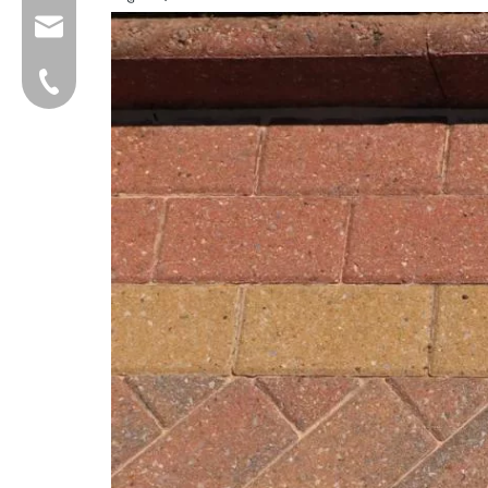
group@qunfeng.com
+86-595 22356782