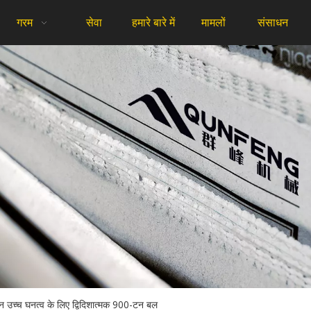
गरम
सेवा
हमारे बारे में
मामलों
संसाधन
न उच्च घनत्व के लिए द्विदिशात्मक 900-टन बल