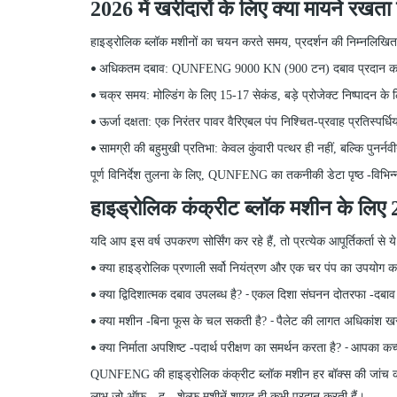
2026 में खरीदारों के लिए क्या मायने रखता 
हाइड्रोलिक ब्लॉक मशीनों का चयन करते समय, प्रदर्शन की निम्नलिखित 
अधिकतम दबाव: QUNFENG 9000 KN (900 टन) दबाव प्रदान क
•
चक्र समय: मोल्डिंग के लिए 15-17 सेकंड, बड़े प्रोजेक्ट निष्पादन क
•
ऊर्जा दक्षता: एक निरंतर पावर वैरिएबल पंप निश्चित-प्रवाह प्रतिस्
•
सामग्री की बहुमुखी प्रतिभा: केवल कुंवारी पत्थर ही नहीं, बल्कि पुनर
•
पूर्ण विनिर्देश तुलना के लिए, QUNFENG
का
तकनीकी डेटा पृष्ठ
-
विभिन
हाइड्रोलिक कंक्रीट ब्लॉक मशीन के लिए
यदि आप इस वर्ष उपकरण सोर्सिंग कर रहे हैं, तो प्रत्येक आपूर्तिकर्ता से ये 
क्या हाइड्रोलिक प्रणाली सर्वो नियंत्रण और एक चर पंप का उपयोग 
•
क्या द्विदिशात्मक दबाव उपलब्ध है?
एकल दिशा संघनन दोतरफा
-
दबा
•
-
क्या मशीन
-
बिना फूस के चल सकती है?
पैलेट की लागत अधिकांश खरीदा
•
-
क्या निर्माता अपशिष्ट
-
पदार्थ परीक्षण का समर्थन करता है?
आपका कच्च
•
-
QUNFENG
की
हाइड्रोलिक कंक्रीट ब्लॉक मशीन हर बॉक्स की जांच क
लाभ जो ऑफ
-
-द
-
-शेल्फ मशीनें शायद ही कभी प्रदान करती हैं।