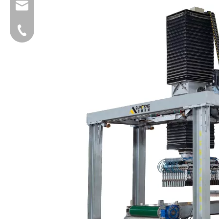
group@qunfeng.com
+86-595 22356782