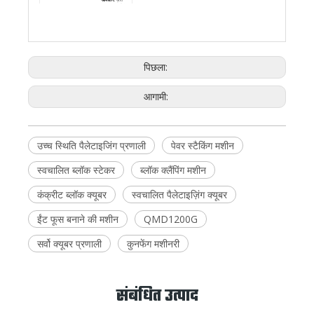
परत 13-18 सेकंड
का तीव्र चक्र
समय प्राप्त करता
है, जिससे यह
घन चक्र
13 - 18 एस/परत
सुनिश्चित होता है
कि क्यूबर कभी भी
बाधा न बने, यहां
तक ​​कि उच्च क्षमता
वाली ब्लॉक मशीनों
के लिए भी।
पिछला:
हेवी-ड्यूटी हैंडलिंग:
प्रति पैलेट चक्र
400 किलोग्राम
अधिकतम
तक भारी भार को
आगामी:
संभालने के लिए
वजन
≤ 400 किग्रा
डिज़ाइन किया गया
(प्रति
है, जो इसे उच्च-
फूस)
घनत्व वाले ठोस
ब्लॉकों और बड़े
कर्बस्टोन के लिए
उपयुक्त बनाता है।
उच्च स्थिति पैलेटाइजिंग प्रणाली
पेवर स्टैकिंग मशीन
मजबूत ड्राइव
सिस्टम:
निरंतर
संचालन के तहत
हेवी-ड्यूटी उठाने,
स्वचालित ब्लॉक स्टेकर
ब्लॉक क्लैंपिंग मशीन
घूमने और परिवहन
कुल शक्ति
58.4 किलोवाट
तंत्र को विश्वसनीय
रूप से चलाने के
लिए एक शक्तिशाली
कंक्रीट ब्लॉक क्यूबर
स्वचालित पैलेटाइज़िंग क्यूबर
58.4 किलोवाट
प्रणाली से लैस।
अनुकूलित
ईंट फूस बनाने की मशीन
QMD1200G
आउटपुट:
मानक
फोर्कलिफ्ट या
स्वचालित रैपिंग
सिस्टम से कनेक्शन
उतराई की
सर्वो क्यूबर प्रणाली
कुनफेंग मशीनरी
≤ 800 मिमी
द्वारा आसान
ऊँचाई
पिकअप के लिए
तैयार स्टैक को
सुविधाजनक ऊंचाई
(≤800 मिमी) पर
वितरित करता है।
व्यापक प्रणाली:
संबंधित उत्पाद
आयाम बफर
कन्वेयर, मार्शलिंग
सिस्टम और मुख्य
क्यूबर टॉवर सहित
भूमि पर
19500 × 9800
एक पूर्ण टर्नकी