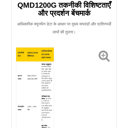
QMD1200G तकनीकी विशिष्टताएँ
और प्रदर्शन बेंचमार्क
आधिकारिक क्यूनफेंग डेटा के आधार पर मुख्य मापदंडों और प्रतिस्पर्धी
लाभों की तुलना।
प्रतिस्पर्धात्मक
तकनीकी
QMD1200G
लाभ (बनाम
डेटा
विशिष्टता
उद्योग मानक)
व्यापक अनुकूलता:
अत्यधिक लचीली
पैलेट आकार सीमा
का समर्थन करता
है, जिससे महंगे
फूस का
(850-1250) ×
प्रतिस्थापन के
बिना विभिन्न मौजूदा
आकार
(680-950) मिमी
उत्पादन लाइनों और
पैलेट इन्वेंट्री के
साथ आसान
एकीकरण की
अनुमति मिलती है।
अधिकतम रसद
दक्षता:
बड़े, स्थिर
1.2 मीटर वर्ग
स्टैक बनाता है,
ट्रक लोडिंग दक्षता
पैलेटाइज़िंग
1200 × 1200
को अनुकूलित
आकार
मिमी
करता है और इलाज
यार्ड में भंडारण
घनत्व को
अधिकतम करता
है।
हाई-स्पीड
ऑपरेशन:
प्रति