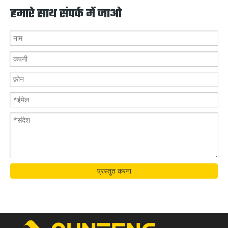
समाधान को दर्शाते
कब्ज़ा
× 6500 मिमी
हमारे साथ संपर्क में जाओ
हैं, जिसके लिए एक
समर्पित लेआउट
योजना की
आवश्यकता होती
है।
प्रस्तुत करना