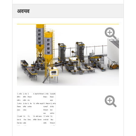
अवयव
1. वर्णक
2. बेस
3.
4. कंक्रीट मिक्सर
5. वर्णक
6.कंक्रीट
बैचिंग
बैचिंग
मिश्रण
मिक्सर
मिक्सर
मशीन
मशीन
मंच
लहरा
7.वर्णक
8. बेस
9. पेंच
10. सीमेंट साइलो
11. मिश्रण
12. वर्णक
मिक्सर
सीमेंट
कन्वेयर
प्रणाली
के लिए
लहरा
स्केल
नियंत्रण
बेल्ट
कक्ष
कन्वेयर
13.कच्चे
14.
15.
16. ऑटो.कलर-
17. ब्लॉक
18.
माल के
गीला
लिफ्ट
फीडिंग सिस्टम
बनाने की
केंद्र
लिए बेल्ट
ब्लॉक
मशीन
नियंत्रण
कन्वेयर
कन्वेयर
प्रणाली
19.क्षैतिज
20.
21.
22. चेन टाइप
23. नीचा
24.
फूस फीडर
पैदल
पैलेट
ब्लॉक पुशर
दिखानेवाला
प्रोग्राम-
यात्री
टर्नओवर
(क्षैतिज)
नियंत्रित