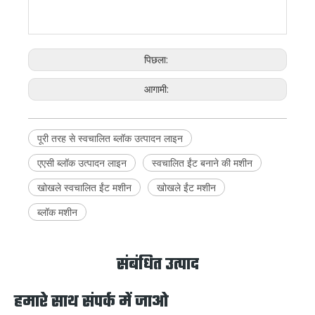
पुल
मशीन
फिंगर
कार्ट
25. चेन
26.
27.
28.
29. ट्रे
30. तैयार
टाइप
ग्रुपिंग
ठीक
पैलेटाइज़र(क्यूबर)
बिन
उत्पाद
ब्लॉक पुशर
ब्लॉक के
किया गया
कन्वेयर/
(अनुदैर्ध्य)
लिए
ब्लॉक
टैंक-
रोटरी
कन्वेयर
प्रकार
पिछला:
टेबल
कन्वेयर
31. वर्णक
सीमेंट
स्केल
आगामी:
पूरी तरह से स्वचालित ब्लॉक उत्पादन लाइन
एएसी ब्लॉक उत्पादन लाइन
स्वचालित ईंट बनाने की मशीन
खोखले स्वचालित ईंट मशीन
खोखले ईंट मशीन
ब्लॉक मशीन
संबंधित उत्पाद
हमारे साथ संपर्क में जाओ