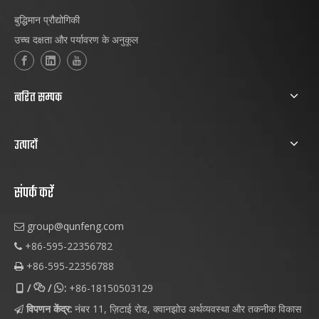
बुद्धिमान प्रौद्योगिकी
उच्च दक्षता और पर्यावरण के अनुकूल
त्वरित सम्पक
उत्पादों
संपर्क करें
group@qunfeng.com

+86-595-22356782

+86-595-22356788

/
/
:
+86-18150503129



विपणन केंद्र:
नंबर 11, ज़िटाई रोड, क्वानझोउ अर्थव्यवस्था और तकनीक विकास
