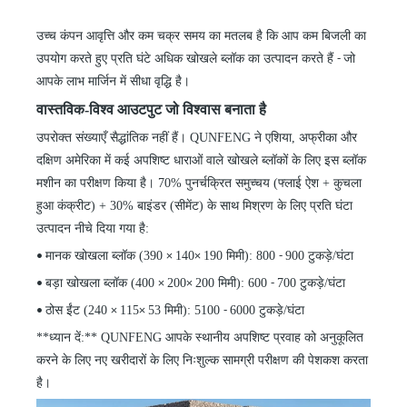
उच्च कंपन आवृत्ति और कम चक्र समय का मतलब है कि आप कम बिजली का
उपयोग करते हुए प्रति घंटे अधिक खोखले ब्लॉक का उत्पादन करते हैं
जो
-
आपके लाभ मार्जिन में सीधा वृद्धि है।
वास्तविक-विश्व आउटपुट जो विश्वास बनाता है
उपरोक्त संख्याएँ सैद्धांतिक नहीं हैं। QUNFENG ने एशिया, अफ्रीका और
दक्षिण अमेरिका में कई अपशिष्ट धाराओं वाले खोखले ब्लॉकों के लिए इस ब्लॉक
मशीन का परीक्षण किया है। 70% पुनर्चक्रित समुच्चय (फ्लाई ऐश + कुचला
हुआ कंक्रीट) + 30% बाइंडर (सीमेंट) के साथ मिश्रण के लिए प्रति घंटा
उत्पादन नीचे दिया गया है:
मानक खोखला ब्लॉक (390
140
190 मिमी): 800
900 टुकड़े/घंटा
•
×
×
-
बड़ा खोखला ब्लॉक (400
200
200 मिमी): 600
700 टुकड़े/घंटा
•
×
×
-
ठोस ईंट (240
115
53 मिमी): 5100
6000 टुकड़े/घंटा
•
×
×
-
**ध्यान दें:** QUNFENG आपके स्थानीय अपशिष्ट प्रवाह को अनुकूलित
करने के लिए नए खरीदारों के लिए निःशुल्क सामग्री परीक्षण की पेशकश करता
है।