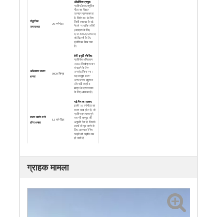
औद्योगिक थ्रूपुट:
प्रति घंटे 96 क्यूबिक
मीटर का विशाल
उत्पादन प्राप्त करता
है, विशेष रूप से बिना
सैद्धांतिक
किसी रुकावट के बड़े
96 m³/घंटा
पैमाने पर ब्लॉक मशीनों
उत्पादकता
(उदाहरण के लिए,
QS1300/QS1500)
को खिलाने के लिए
इंजीनियर किया गया
है।
हेवी-ड्यूटी स्केलिंग:
प्रति बैच अधिकतम
3000 किलोग्राम भार
संभालने के लिए
अधिकतम. वजन
अपग्रेड किया गया।
3000 किग्रा
यह मजबूत क्षमता
क्षमता
उच्च-घनत्व समुच्चय
और बड़ी कंक्रीट
मात्रा के प्रसंस्करण
के लिए आवश्यक है।
बड़े बैच का आकार:
इसमें 1.6 वर्ग मीटर का
वजन वाला हॉपर है, जो
प्रति चक्र महत्वपूर्ण
वजन उठाने वाली
सामग्री थ्रूपुट की
1.6 वर्ग मीटर
अनुमति देता है, जिससे
हॉपर क्षमता
लक्ष्यों को पूरा करने के
लिए आवश्यक बैचिंग
चक्रों की आवृत्ति कम
हो जाती है।
विस्तारित भंडारण:
3×6 कॉन्फ़िगरेशन का
उपयोग करता है, जो
पर्याप्त सामग्री बफर
रिजर्व हॉपर
3 × 6 (इकाइयाँ/
ग्राहक मामला
प्रदान करता है। यह
लोडर संचालन को कम
कॉन्फ़िगरेशन
आकार)
करता है और पीक
आवर्स के दौरान भी
निरंतर उत्पादन
सुनिश्चित करता है।
लचीले मिश्रण
डिज़ाइन:
3 अलग-
अलग समुच्चय डिब्बे का
समर्थन करता है, जो
प्रीमियम पेवर्स के लिए
बैचिंग श्रेणियाँ
3 प्रकार
आवश्यक बहुमुखी