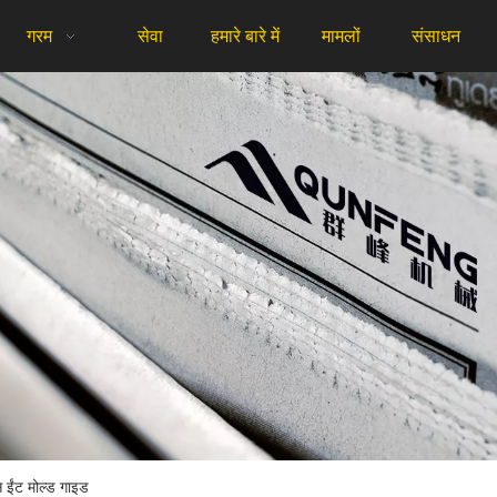
गरम
सेवा
हमारे बारे में
मामलों
संसाधन
स ईंट मोल्ड गाइड