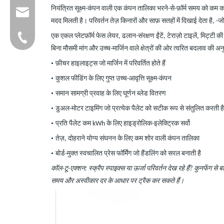
नियंत्रित सूक्ष्म-कंपन वाली एक कंपन तालिका भरने-से-फ़ॉर्म समय को कम 
group@qunfeng.com
मदद मिलती है। परिवर्तन तेज़ किनारों और साफ़ सतहों में दिखाई देता है,
-
जो
+86-595 22356782
एक एकल प्लेटफ़ॉर्म फेस लेयर, ढलान-संरक्षण ईंटें, टेराज़ो टाइलें, मिट्टी की
बिना मौसमी मांग और उच्च-मार्जिन वाले क्षेत्रों की ओर त्वरित बदलाव की अन
•
फ़ीचर हाइलाइट्स जो मार्जिन में परिवर्तित होते हैं
•
कुशल फीडिंग के लिए गुप्त उच्च-आवृत्ति सूक्ष्म-कंपन
•
समान सामग्री प्रवाह के लिए घूर्णन ब्लेड वितरण
•
डुअल-मोटर टाइमिंग जो प्रत्येक पैलेट को सटीक रूप से संतुलित करती है
•
प्रति पैलेट कम kWh के लिए हाइड्रोलिक-इलेक्ट्रिक सर्वो
•
तेज़, दोहराने योग्य संघनन के लिए कम शोर वाली कंपन तालिका
•
बोर्ड-मुक्त स्वचालित प्रेस फॉर्मिंग जो हैंडलिंग को सरल बनाती है
कॉल-टू-एक्शन: स्क्रैप स्पाइक्स या ऊर्जा परिवर्तन देख रहे हैं? कुनफेंग
समय और अस्वीकार दर के आधार पर ट्रैक कर सकते हैं।