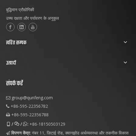
बुद्धिमान प्रौद्योगिकी
उच्च दक्षता और पर्यावरण के अनुकूल
त्वरित सम्पक
उत्पादों
संपर्क करें
group@qunfeng.com

+86-595-22356782

+86-595-22356788

/
/
:
+86-18150503129



विपणन केंद्र:
नंबर 11, ज़िटाई रोड, क्वानझोउ अर्थव्यवस्था और तकनीक विकास
