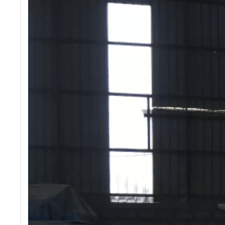
ढलान-रक्षा ईंट