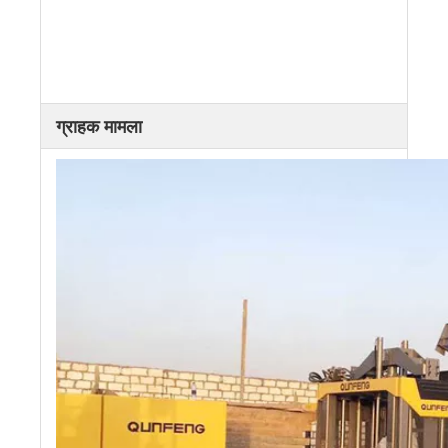
ग्राहक मामला
ढलान-रक्षा ईंट
रोड वेज स्टोन