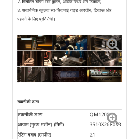
7. मिशेलिन डंपिंग रबर कुशन, अधिक स्थिर और टिकाऊ;
8. अकार्बनिक बहुलक स्व-चिकनाई गाइड आस्तीन, टिकाऊ और
पहनने के लिए प्रतिरोधी।
तकनीकी डाटा
तकनीकी डाटा
QM1200
आयाम (मुख्य मशीन) (मिमी)
3510X2680X3245
रेटिंग दबाव (एमपीए)
21