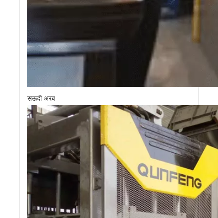
सऊदी अरब