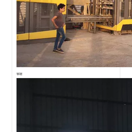
ढलान-रक्षा ईंट
रूस