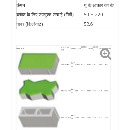
कंपन
यू के आकार का कंपन
ब्लॉक के लिए उपयुक्त ऊंचाई (मिमी)
50 ~ 220
पावर (किलोवाट)
52.6
उत्पाद का आकार
QS1300-
QS1000-
विख्यात व्यक्ति
उत्पादन
QS2000
QS1300
QS1000
QM1200
(मिमी)
एच
एच
पीसी /
200*100*60
10800
7623
8640
6352
7200
8640
घंटा
पीसी /
225*112.5*60
8181
5929
6720
5717
6480
6000
घंटा
पीसी /
400*150*200
5082
2880
3085
1986
2133
3323
घंटा