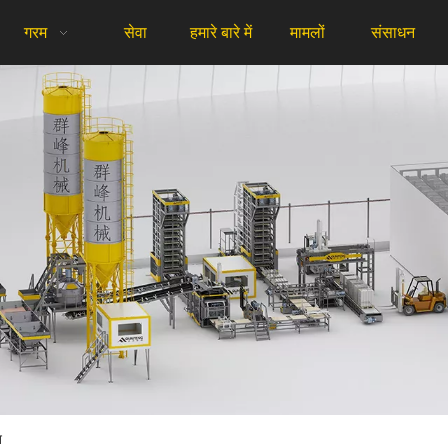
गरम
सेवा
हमारे बारे में
मामलों
संसाधन
न