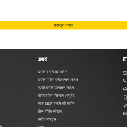
प्रस्तुत करना
सं
क
उत्पादों
ब्लॉक बनाने की मशीन

ब्लॉक मेकिंग प्रोडक्शन लाइन

एएसी ब्लॉक उत्पादन लाइन

पैलेटाइज़िंग सिस्टम (क्यूबेर)

रूफ टाइल बनाने की मशीन

ठोस बेचिंग संयंत्र
विक
ब्लॉक मोल्ड्स