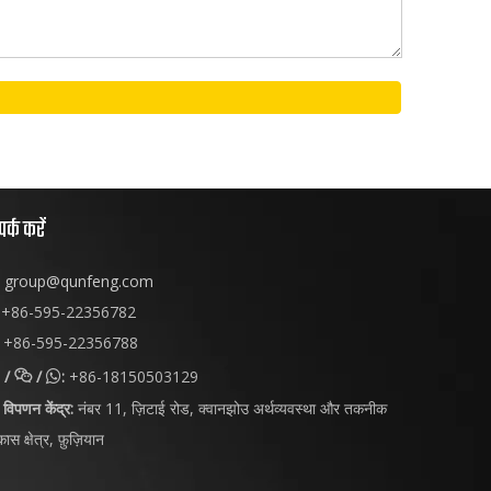
पर्क करें
group@qunfeng.com
+86-595-22356782
+86-595-22356788
/
/
:
+86-18150503129


विपणन केंद्र:
नंबर 11, ज़िटाई रोड, क्वानझोउ अर्थव्यवस्था और तकनीक
ास क्षेत्र, फ़ुज़ियान