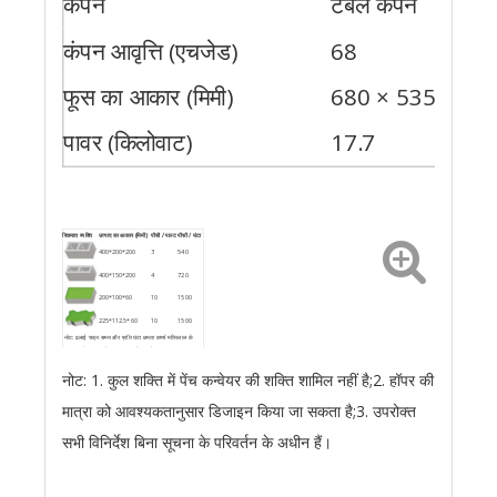
कंपन
टेबल कंपन
कंपन आवृत्ति (एचजेड)
68
फूस का आकार (मिमी)
680 × 535
पावर (किलोवाट)
17.7
विख्यात व्यक्ति
उत्पाद का आकार (मिमी)
पीसी / पाल्ट
पीसी / घंटा
400*200*200
3
540
400*150*200
4
720
200*100*60
10
1500
225*112.5*60
10
1500
नोट: ढलाई चक्र समय और प्रति घंटा क्षमता कच्चे मतिरलाल के
अनुपात और गुणवत्ता के अनुसार बदली जाएगी।
नोट: 1. कुल शक्ति में पेंच कन्वेयर की शक्ति शामिल नहीं है;2. हॉपर की
मात्रा को आवश्यकतानुसार डिजाइन किया जा सकता है;3. उपरोक्त
सभी विनिर्देश बिना सूचना के परिवर्तन के अधीन हैं।