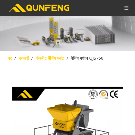
घर
/
उत्पादों
/
कंक्रीट बैचिंग प्लांट
/
बैचिंग मशीन QJS750