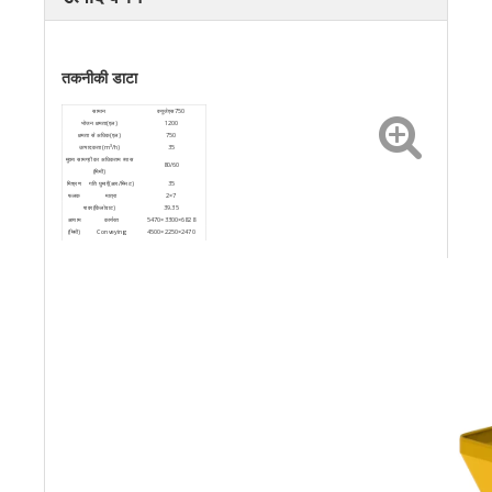
तकनीकी डाटा
सामान
क्यूजेएस750
भोजन क्षमता(एल)
1200
क्षमता से अधिक(एल)
750
उत्पादकता (m³/h)
35
मुख्य सामग्री का अधिकतम व्यास
80/60
(मिमी)
मिश्रण
गति घुमाएँ(आर/मिनट)
35
फलक
मात्रा
2×7
पावर(किलोवाट)
39.35
आयाम
कार्यरत
5470×3300×6828
(मिमी)
Conveying
4500×2250×2470
वजन(किग्रा)
6800