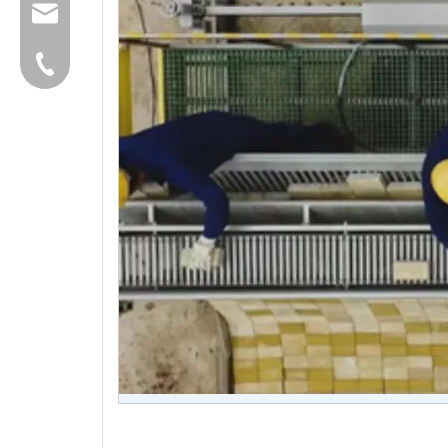
group@qunfeng.com
+86-595 22356782