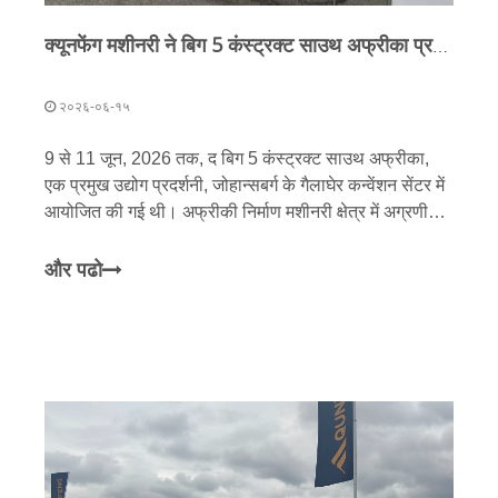
क्यूनफेंग मशीनरी ने बिग 5 कंस्ट्रक्ट साउथ अफ्रीका प्रदर्शनी में बड़ी सफलता हासिल की; बहुआयामी रणनीति के माध्यम से अफ्रीकी बाजार में अपनी उपस्थिति को गहरा करना जारी रखा है
२०२६-०६-१५
9 से 11 जून, 2026 तक, द बिग 5 कंस्ट्रक्ट साउथ अफ्रीका,
एक प्रमुख उद्योग प्रदर्शनी, जोहान्सबर्ग के गैलाघेर कन्वेंशन सेंटर में
आयोजित की गई थी। अफ्रीकी निर्माण मशीनरी क्षेत्र में अग्रणी
बाजार हिस्सेदारी के साथ एक चीनी ब्रांड के रूप में, क्यूनफेंग
मशीनरी एक बार फिर प्रदर्शनी में दिखाई दी
और पढो