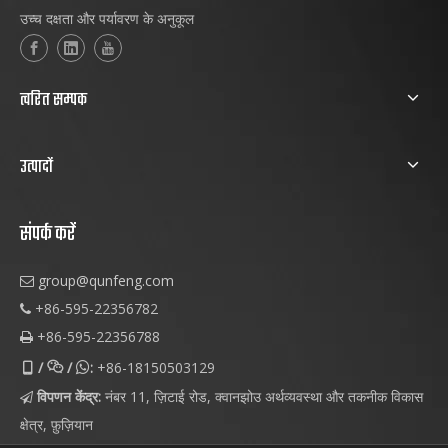
उच्च दक्षता और पर्यावरण के अनुकूल
त्वरित सम्पक
उत्पादों
संपर्क करें
group@qunfeng.com

+86-595-22356782

+86-595-22356788

/
/
:
+86-18150503129



विपणन केंद्र:
नंबर 11, ज़िटाई रोड, क्वानझोउ अर्थव्यवस्था और तकनीक विकास

क्षेत्र, फ़ुज़ियान