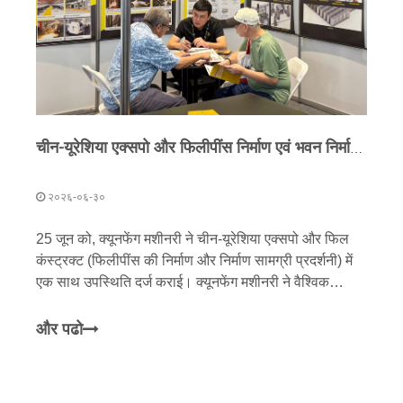
चीन-यूरेशिया एक्सपो और फिलीपींस निर्माण एवं भवन निर्माण सामग्री प्रदर्शनी में क्यूनफेंग मशीनरी का प्रदर्शन; क्यूनफेंग के इंटेलिजेंट विनिर्माण उत्पाद विश्व स्तर पर अच्छी बिक्री करते हैं
२०२६-०६-३०
25 जून को, क्यूनफेंग मशीनरी ने चीन-यूरेशिया एक्सपो और फिल
कंस्ट्रक्ट (फिलीपींस की निर्माण और निर्माण सामग्री प्रदर्शनी) में
एक साथ उपस्थिति दर्ज कराई। क्यूनफेंग मशीनरी ने वैश्विक
परिप्रेक्ष्य और यूरेशिया और दक्षिण पूर्व एशिया पर रणनीतिक फोकस
के साथ इस प्रदर्शनी में भाग लिया।
और पढो