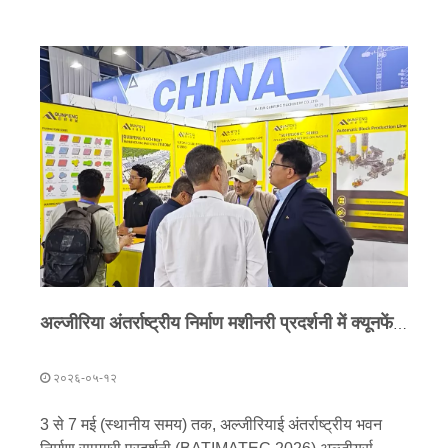
अल्जीरिया अंतर्राष्ट्रीय निर्माण मशीनरी प्रदर्शनी में क्यूनफेंग मशीनरी शोकेस: 'चीनी इंटेलिजेंट मैन्युफैक्चरिंग' उपकरण उत्तरी अफ्रीकी बाजार में फलता-फूलता है
२०२६-०५-१२
3 से 7 मई (स्थानीय समय) तक, अल्जीरियाई अंतर्राष्ट्रीय भवन