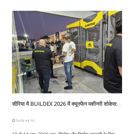
सीरिया में BUILDEX 2026 में क्यूनफेंग मशीनरी शोकेस: 'चीन में इंटेलिजेंट मैन्युफैक्चरिंग' युद्ध के बाद के पुनर्निर्माण का समर्थन करता है
२०२६-०६-१८