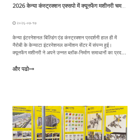
2026 केन्या कंस्ट्रक्शन एक्सपो में क्यूनफेंग मशीनरी चमकी: स्मार्ट मैन्युफैक्चरिंग ने अफ्रीका को आकर्षित किया
२०२६-०७-१७
केन्या इंटरनेशनल बिल्डिंग एंड कंस्ट्रक्शन प्रदर्शनी हाल ही में
नैरोबी के केन्याटा इंटरनेशनल कन्वेंशन सेंटर में संपन्न हुई।
क्यूनफेंग मशीनरी ने अपने उन्नत ब्लॉक-निर्माण समाधानों का प्रदर्शन
करते हुए प्रदर्शनी में मुख्य स्थान हासिल किया। केन्या वर्तमान में
अपने 'विज़न 2030' को ज़ोर-शोर से आगे बढ़ा रहा है
और पढो